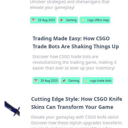
Uncover strategies and shenanigans that
elevate your gameplay!
📅
29 Aug 2025
📌
Gaming
🏷️
csgo office map
Trading Made Easy: How CSGO
Trade Bots Are Shaking Things Up
Discover how CSGO trade bots are
revolutionizing the trading game, making it
easier than ever to level up your inventory!
📅
29 Aug 2025
📌
Gaming
🏷️
csgo trade bots
Cutting Edge Style: How CSGO Knife
Skins Can Transform Your Game
Elevate your gameplay with CSGO knife skins!
Discover how these stylish upgrades transform