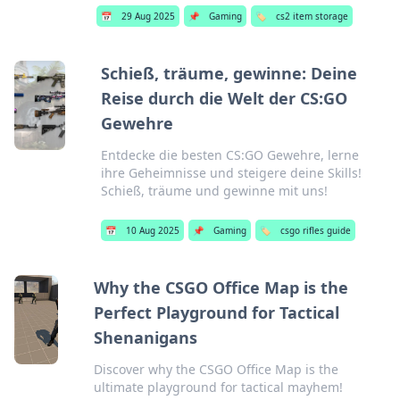
📅
29 Aug 2025
📌
Gaming
🏷️
cs2 item storage
Schieß, träume, gewinne: Deine
Reise durch die Welt der CS:GO
Gewehre
Entdecke die besten CS:GO Gewehre, lerne
ihre Geheimnisse und steigere deine Skills!
Schieß, träume und gewinne mit uns!
📅
10 Aug 2025
📌
Gaming
🏷️
csgo rifles guide
Why the CSGO Office Map is the
Perfect Playground for Tactical
Shenanigans
Discover why the CSGO Office Map is the
ultimate playground for tactical mayhem!