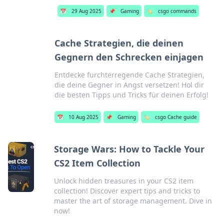
📅
29 Aug 2025
📌
Gaming
🏷️
csgo commands
Cache Strategien, die deinen
Gegnern den Schrecken einjagen
Entdecke furchterregende Cache Strategien,
die deine Gegner in Angst versetzen! Hol dir
die besten Tipps und Tricks für deinen Erfolg!
📅
10 Aug 2025
📌
Gaming
🏷️
csgo Cache guide
Storage Wars: How to Tackle Your
CS2 Item Collection
Unlock hidden treasures in your CS2 item
collection! Discover expert tips and tricks to
master the art of storage management. Dive in
now!