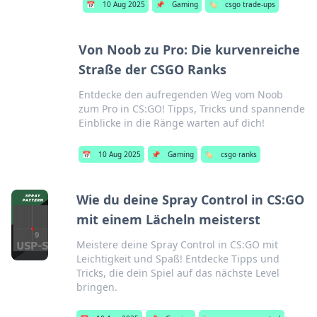
📅
10 Aug 2025
📌
Gaming
🏷️
csgo trade-ups
Von Noob zu Pro: Die kurvenreiche
Straße der CSGO Ranks
Entdecke den aufregenden Weg vom Noob
zum Pro in CS:GO! Tipps, Tricks und spannende
Einblicke in die Ränge warten auf dich!
📅
10 Aug 2025
📌
Gaming
🏷️
csgo ranks
Wie du deine Spray Control in CS:GO
mit einem Lächeln meisterst
Meistere deine Spray Control in CS:GO mit
Leichtigkeit und Spaß! Entdecke Tipps und
Tricks, die dein Spiel auf das nächste Level
bringen.