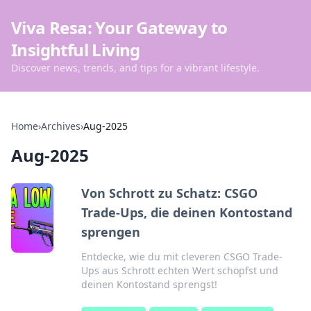
Viva Resa: Your Gateway to
Insightful Living
Discover news, trends, and tips for a vibrant lifestyle.
Home
›
Archives
›
Aug-2025
Aug-2025
Von Schrott zu Schatz: CSGO
Trade-Ups, die deinen Kontostand
sprengen
Entdecke, wie du mit cleveren CSGO Trade-
Ups aus Schrott echten Wert schöpfst und
deinen Kontostand sprengst!