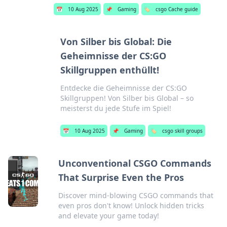
📅
10 Aug 2025
📌
Gaming
🏷️
csgo Cache guide
Von Silber bis Global: Die
Geheimnisse der CS:GO
Skillgruppen enthüllt!
Entdecke die Geheimnisse der CS:GO
Skillgruppen! Von Silber bis Global – so
meisterst du jede Stufe im Spiel!
📅
10 Aug 2025
📌
Gaming
🏷️
csgo skill groups
Unconventional CSGO Commands
That Surprise Even the Pros
Discover mind-blowing CSGO commands that
even pros don't know! Unlock hidden tricks
and elevate your game today!