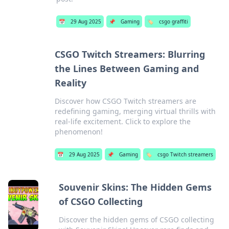
📅
29 Aug 2025
📌
Gaming
🏷️
csgo graffiti
CSGO Twitch Streamers: Blurring
the Lines Between Gaming and
Reality
Discover how CSGO Twitch streamers are
redefining gaming, merging virtual thrills with
real-life excitement. Click to explore the
phenomenon!
📅
29 Aug 2025
📌
Gaming
🏷️
csgo Twitch streamers
Souvenir Skins: The Hidden Gems
of CSGO Collecting
Discover the hidden gems of CSGO collecting