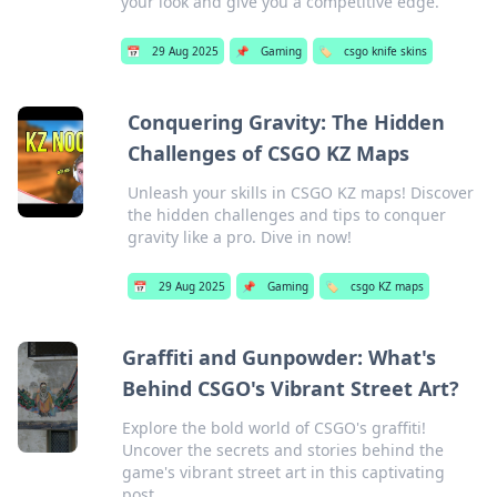
your look and give you a competitive edge.
📅
29 Aug 2025
📌
Gaming
🏷️
csgo knife skins
Conquering Gravity: The Hidden
Challenges of CSGO KZ Maps
Unleash your skills in CSGO KZ maps! Discover
the hidden challenges and tips to conquer
gravity like a pro. Dive in now!
📅
29 Aug 2025
📌
Gaming
🏷️
csgo KZ maps
Graffiti and Gunpowder: What's
Behind CSGO's Vibrant Street Art?
Explore the bold world of CSGO's graffiti!
Uncover the secrets and stories behind the
game's vibrant street art in this captivating
post.