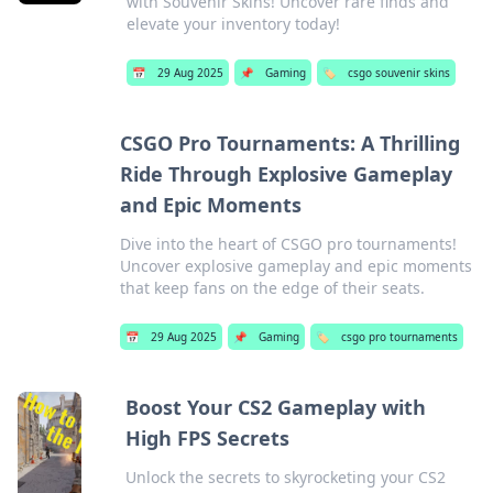
with Souvenir Skins! Uncover rare finds and
elevate your inventory today!
📅
29 Aug 2025
📌
Gaming
🏷️
csgo souvenir skins
CSGO Pro Tournaments: A Thrilling
Ride Through Explosive Gameplay
and Epic Moments
Dive into the heart of CSGO pro tournaments!
Uncover explosive gameplay and epic moments
that keep fans on the edge of their seats.
📅
29 Aug 2025
📌
Gaming
🏷️
csgo pro tournaments
Boost Your CS2 Gameplay with
High FPS Secrets
Unlock the secrets to skyrocketing your CS2