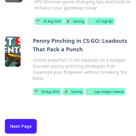
FPS! Discover game-changing tips and tricks to
enhance your gameplay today!
📅
29 Aug 2025
📌
Gaming
🏷️
cs2 high fps
Penny Pinching in CS:GO: Loadouts
That Pack a Punch
Unlock powerful CS:GO loadouts on a budget!
Discover penny-pinching strategies that
maximize your firepower without breaking the
bank.
📅
29 Aug 2025
📌
Gaming
🏷️
csgo budget loadout
Next Page