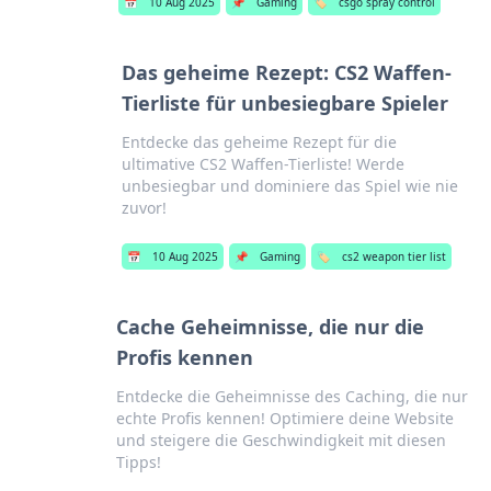
📅
10 Aug 2025
📌
Gaming
🏷️
csgo spray control
Das geheime Rezept: CS2 Waffen-
Tierliste für unbesiegbare Spieler
Entdecke das geheime Rezept für die
ultimative CS2 Waffen-Tierliste! Werde
unbesiegbar und dominiere das Spiel wie nie
zuvor!
📅
10 Aug 2025
📌
Gaming
🏷️
cs2 weapon tier list
Cache Geheimnisse, die nur die
Profis kennen
Entdecke die Geheimnisse des Caching, die nur
echte Profis kennen! Optimiere deine Website
und steigere die Geschwindigkeit mit diesen
Tipps!