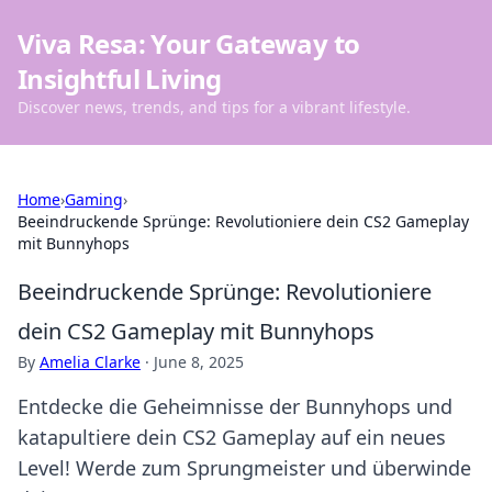
Viva Resa: Your Gateway to
Insightful Living
Discover news, trends, and tips for a vibrant lifestyle.
Home
›
Gaming
›
Beeindruckende Sprünge: Revolutioniere dein CS2 Gameplay
mit Bunnyhops
Beeindruckende Sprünge: Revolutioniere
dein CS2 Gameplay mit Bunnyhops
By
Amelia Clarke
·
June 8, 2025
Entdecke die Geheimnisse der Bunnyhops und
katapultiere dein CS2 Gameplay auf ein neues
Level! Werde zum Sprungmeister und überwinde