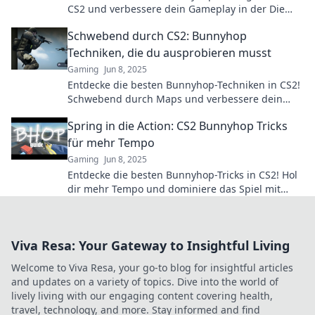
CS2 und verbessere dein Gameplay in der Die
Sprung-Arena. Werde zum Meister der Sprünge!
Schwebend durch CS2: Bunnyhop
Techniken, die du ausprobieren musst
Gaming
Jun 8, 2025
Entdecke die besten Bunnyhop-Techniken in CS2!
Schwebend durch Maps und verbessere dein
Gameplay mit diesen Tricks, die jeder
Spring in die Action: CS2 Bunnyhop Tricks
ausprobieren muss.
für mehr Tempo
Gaming
Jun 8, 2025
Entdecke die besten Bunnyhop-Tricks in CS2! Hol
dir mehr Tempo und dominiere das Spiel mit
unseren einfach umsetzbaren Tipps.
Viva Resa: Your Gateway to Insightful Living
Welcome to Viva Resa, your go-to blog for insightful articles
and updates on a variety of topics. Dive into the world of
lively living with our engaging content covering health,
travel, technology, and more. Stay informed and find