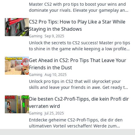
Master CS2 with pro tips to boost your wins and
dominate your rivals. Elevate your gameplay and
crush the competition!
CS2 Pro Tips: How to Play Like a Star While
Staying in the Shadows
Gaming
Sep 9, 2025
Unlock the secrets to CS2 success! Master pro tips
to shine in the game while keeping a low profile.
Play like a star today!
Get Ahead in CS2: Pro Tips That Leave Your
Friends in the Dust
Gaming
Aug 10, 2025
Unlock pro tips in CS2 that will skyrocket your
skills and leave your friends in awe. Get ready to
dominate the game!
Die besten Cs2-Profi-Tipps, die kein Profi dir
verraten wird
Gaming
Jul 25, 2025
Entdecke geheime CS2-Profi-Tipps, die dir den
ultimativen Vorteil verschaffen! Werde zum
Meister, den andere beneiden.