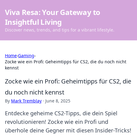
Viva Resa: Your Gateway to
Insightful Living
Discover news, trends, and tips for a vibrant lifestyle.
Home
›
Gaming
›
Zocke wie ein Profi: Geheimtipps für CS2, die du noch nicht
kennst
Zocke wie ein Profi: Geheimtipps für CS2, die
du noch nicht kennst
By
Mark Tremblay
·
June 8, 2025
Entdecke geheime CS2-Tipps, die dein Spiel
revolutionieren! Zocke wie ein Profi und
überhole deine Gegner mit diesen Insider-Tricks!