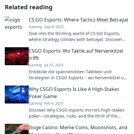
Related reading
CS:GO Esports: Where Tactics Meet Betrayal
Gaming
Sep 9, 2025
Dive into the thrilling world of CS:GO Esports,
where strategy collides with betrayal. Discover
epic matches, insider tips, and player secrets!
CSGO Esports: Wo Taktik auf Nervenkitzel
trifft
Gaming
Jul 25, 2025
Entdecke die spannendsten Taktiken und
Strategien in CSGO Esports – wo Nervenkitzel und
Können aufeinander treffen!
Why CSGO Esports Is Like A High-Stakes
Poker Game
Gaming
Feb 4, 2025
Discover why CSGO esports mirrors high-stakes
poker—strategies, risks, and the thrill of the
game await! Dive in now!
Doge Casino: Meme Coins, Moonshots, and