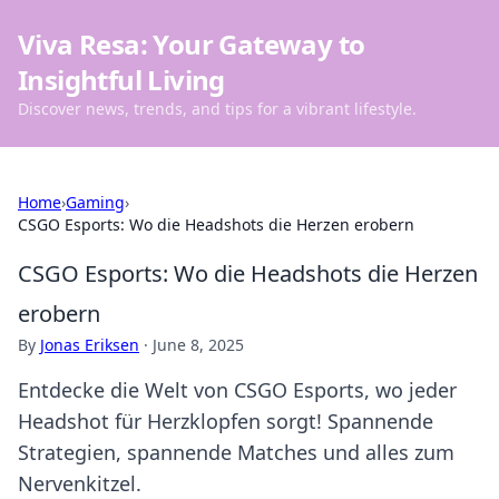
Viva Resa: Your Gateway to
Insightful Living
Discover news, trends, and tips for a vibrant lifestyle.
Home
›
Gaming
›
CSGO Esports: Wo die Headshots die Herzen erobern
CSGO Esports: Wo die Headshots die Herzen
erobern
By
Jonas Eriksen
·
June 8, 2025
Entdecke die Welt von CSGO Esports, wo jeder
Headshot für Herzklopfen sorgt! Spannende
Strategien, spannende Matches und alles zum
Nervenkitzel.