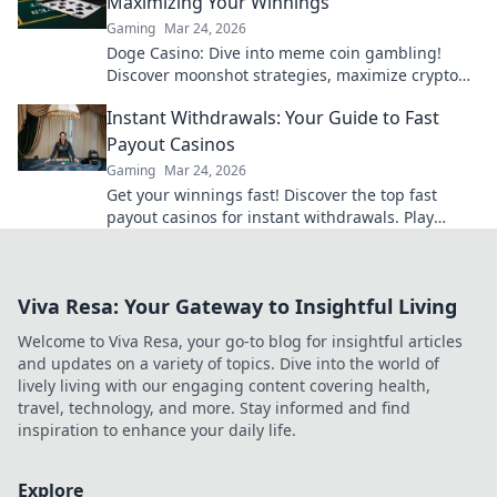
Maximizing Your Winnings
Gaming
Mar 24, 2026
Doge Casino: Dive into meme coin gambling!
Discover moonshot strategies, maximize crypto
winnings, and join the fun. Play smart, win big!
Instant Withdrawals: Your Guide to Fast
Payout Casinos
Gaming
Mar 24, 2026
Get your winnings fast! Discover the top fast
payout casinos for instant withdrawals. Play
smart, get paid quicker.
Viva Resa: Your Gateway to Insightful Living
Welcome to Viva Resa, your go-to blog for insightful articles
and updates on a variety of topics. Dive into the world of
lively living with our engaging content covering health,
travel, technology, and more. Stay informed and find
inspiration to enhance your daily life.
Explore