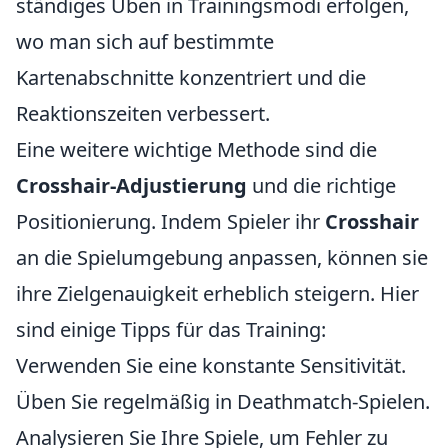
ständiges Üben in Trainingsmodi erfolgen,
wo man sich auf bestimmte
Kartenabschnitte konzentriert und die
Reaktionszeiten verbessert.
Eine weitere wichtige Methode sind die
Crosshair-Adjustierung
und die richtige
Positionierung. Indem Spieler ihr
Crosshair
an die Spielumgebung anpassen, können sie
ihre Zielgenauigkeit erheblich steigern. Hier
sind einige Tipps für das Training:
Verwenden Sie eine konstante Sensitivität.
Üben Sie regelmäßig in Deathmatch-Spielen.
Analysieren Sie Ihre Spiele, um Fehler zu