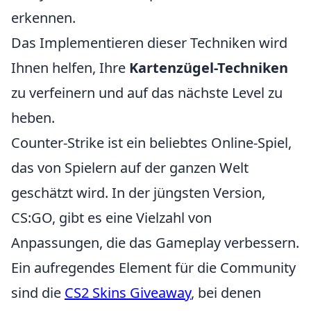
erkennen.
Das Implementieren dieser Techniken wird
Ihnen helfen, Ihre
Kartenzügel-Techniken
zu verfeinern und auf das nächste Level zu
heben.
Counter-Strike ist ein beliebtes Online-Spiel,
das von Spielern auf der ganzen Welt
geschätzt wird. In der jüngsten Version,
CS:GO, gibt es eine Vielzahl von
Anpassungen, die das Gameplay verbessern.
Ein aufregendes Element für die Community
sind die
CS2 Skins Giveaway
, bei denen