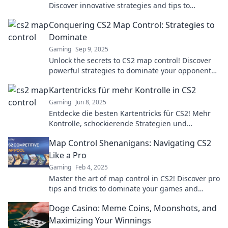
Discover innovative strategies and tips to
conquer every corner and dominate your
Conquering CS2 Map Control: Strategies to
gameplay.
Dominate
Gaming
Sep 9, 2025
Unlock the secrets to CS2 map control! Discover
powerful strategies to dominate your opponents
and elevate your gameplay to new heights.
Kartentricks für mehr Kontrolle in CS2
Gaming
Jun 8, 2025
Entdecke die besten Kartentricks für CS2! Mehr
Kontrolle, schockierende Strategien und
Spielvorteile warten auf dich! Gewinne jedes
Map Control Shenanigans: Navigating CS2
Match!
Like a Pro
Gaming
Feb 4, 2025
Master the art of map control in CS2! Discover pro
tips and tricks to dominate your games and
outsmart the competition.
Doge Casino: Meme Coins, Moonshots, and
Maximizing Your Winnings