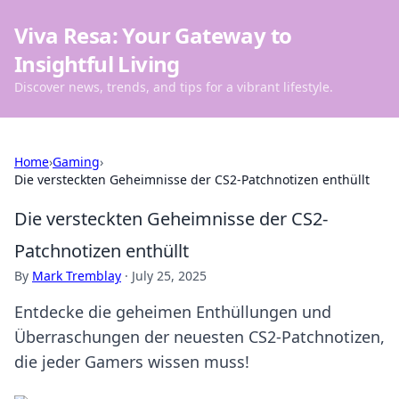
Viva Resa: Your Gateway to
Insightful Living
Discover news, trends, and tips for a vibrant lifestyle.
Home
›
Gaming
›
Die versteckten Geheimnisse der CS2-Patchnotizen enthüllt
Die versteckten Geheimnisse der CS2-
Patchnotizen enthüllt
By
Mark Tremblay
·
July 25, 2025
Entdecke die geheimen Enthüllungen und
Überraschungen der neuesten CS2-Patchnotizen,
die jeder Gamers wissen muss!