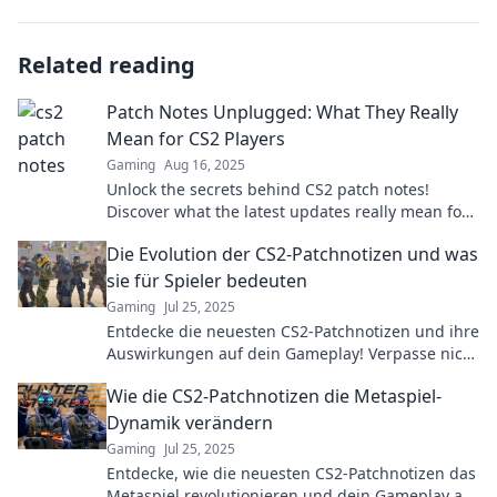
Related reading
Patch Notes Unplugged: What They Really
Mean for CS2 Players
Gaming
Aug 16, 2025
Unlock the secrets behind CS2 patch notes!
Discover what the latest updates really mean for
your gameplay and dominate the competition!
Die Evolution der CS2-Patchnotizen und was
sie für Spieler bedeuten
Gaming
Jul 25, 2025
Entdecke die neuesten CS2-Patchnotizen und ihre
Auswirkungen auf dein Gameplay! Verpasse nicht
die Updates, die dein Spielerlebnis
Wie die CS2-Patchnotizen die Metaspiel-
revolutionieren werden!
Dynamik verändern
Gaming
Jul 25, 2025
Entdecke, wie die neuesten CS2-Patchnotizen das
Metaspiel revolutionieren und dein Gameplay auf