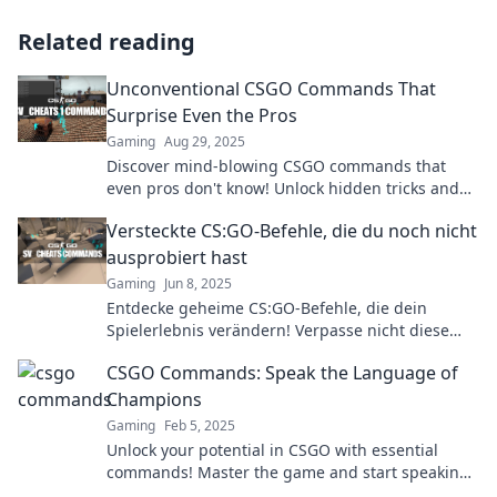
Related reading
Unconventional CSGO Commands That
Surprise Even the Pros
Gaming
Aug 29, 2025
Discover mind-blowing CSGO commands that
even pros don't know! Unlock hidden tricks and
elevate your game today!
Versteckte CS:GO-Befehle, die du noch nicht
ausprobiert hast
Gaming
Jun 8, 2025
Entdecke geheime CS:GO-Befehle, die dein
Spielerlebnis verändern! Verpasse nicht diese
versteckten Tricks für den ultimativen Vorteil.
CSGO Commands: Speak the Language of
Champions
Gaming
Feb 5, 2025
Unlock your potential in CSGO with essential
commands! Master the game and start speaking
the language of champions today!