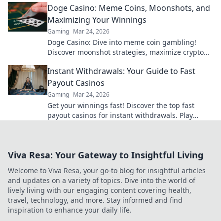
Doge Casino: Meme Coins, Moonshots, and
Maximizing Your Winnings
Gaming
Mar 24, 2026
Doge Casino: Dive into meme coin gambling!
Discover moonshot strategies, maximize crypto
winnings, and join the fun. Play smart, win big!
Instant Withdrawals: Your Guide to Fast
Payout Casinos
Gaming
Mar 24, 2026
Get your winnings fast! Discover the top fast
payout casinos for instant withdrawals. Play
smart, get paid quicker.
Viva Resa: Your Gateway to Insightful Living
Welcome to Viva Resa, your go-to blog for insightful articles
and updates on a variety of topics. Dive into the world of
lively living with our engaging content covering health,
travel, technology, and more. Stay informed and find
inspiration to enhance your daily life.