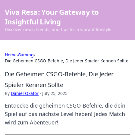
Viva Resa: Your Gateway to
Insightful Living
Discover news, trends, and tips for a vibrant lifestyle.
Home
›
Gaming
›
Die Geheimen CSGO-Befehle, Die Jeder Spieler Kennen Sollte
Die Geheimen CSGO-Befehle, Die Jeder
Spieler Kennen Sollte
By
Daniel Okafor
·
July 25, 2025
Entdecke die geheimen CSGO-Befehle, die dein
Spiel auf das nächste Level heben! Jedes Match
wird zum Abenteuer!